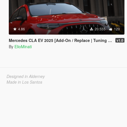
4.86
20.555
120
Mercedes CLA EV 2025 [Add-On / Replace | Tuning | Template | FiveM]
v1.0
By
ElioMinati
Designed in Alderney
Made in Los Santos