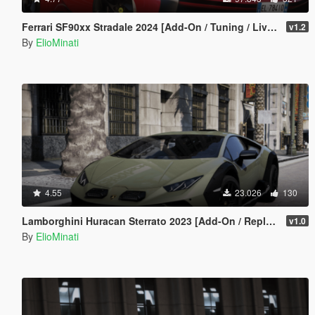
Ferrari SF90xx Stradale 2024 [Add-On / Tuning / Liveries / LODS / Template /FiveM / Replace]
v1.2
By
ElioMinati
4.55
23.026
130
Lamborghini Huracan Sterrato 2023 [Add-On / Replace | Tuning | FiveM | LODS | Template]
v1.0
By
ElioMinati