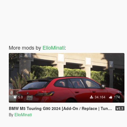
More mods by
ElioMinati
:
5.0
34.164
174
BMW M5 Touring G90 2024 [Add-On / Replace | Tuning | Template | FiveM]
v1.1
By
ElioMinati