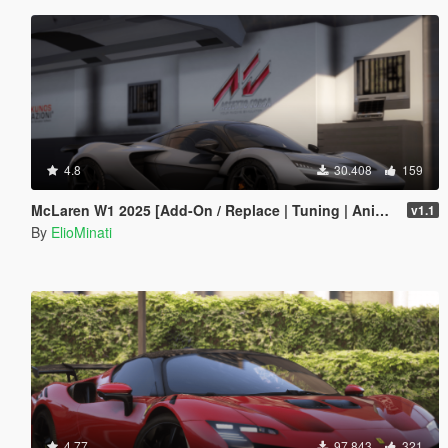
4.8
30.408
159
McLaren W1 2025 [Add-On / Replace | Tuning | Animated Spoiler | Template | FiveM]
v1.1
By
ElioMinati
4.77
97.843
321