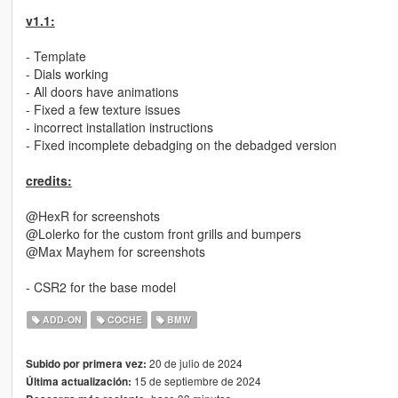
v1.1:
- Template
- Dials working
- All doors have animations
- Fixed a few texture issues
- incorrect installation instructions
- Fixed incomplete debadging on the debadged version
credits:
@HexR for screenshots
@Lolerko for the custom front grills and bumpers
@Max Mayhem for screenshots
- CSR2 for the base model
ADD-ON
COCHE
BMW
20 de julio de 2024
Subido por primera vez:
15 de septiembre de 2024
Última actualización: