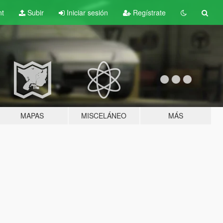
nt
Subir
Iniciar sesión
Regístrate
MAPAS
MISCELÁNEO
MÁS