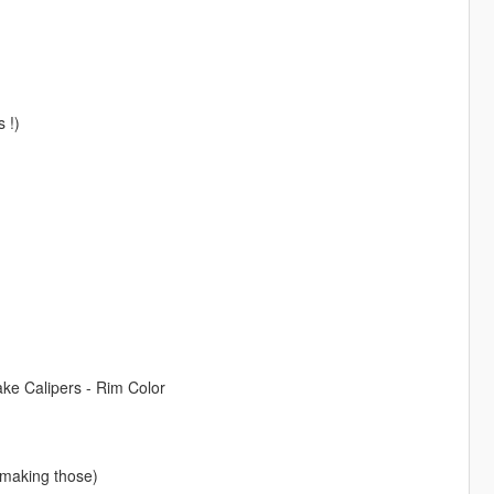
s !)
rake Calipers - Rim Color
 making those)