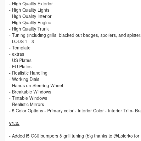
- High Quality Exterior
- High Quality Lights
- High Quality Interior
- High Quality Engine
- High Quality Trunk
- Tuning (including grills, blacked out badges, spoilers, and splitter
- LODS 1 - 3
- Template
- extras
- US Plates
- EU Plates
- Realistic Handling
- Working Dials
- Hands on Steering Wheel
- Breakable Windows
- Tintable Windows
- Realistic Mirrors
- 5 Color Options - Primary color - Interior Color - Interior Trim- B
v1.2:
- Added i5 G60 bumpers & grill tuning (big thanks to @Lolerko for