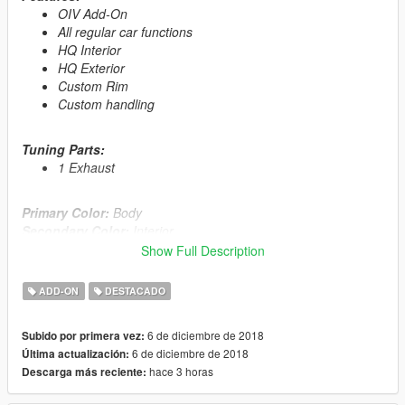
OIV Add-On
All regular car functions
HQ Interior
HQ Exterior
Custom Rim
Custom handling
Tuning Parts:
1 Exhaust
Primary Color:
Body
Secondary Color:
Interior
Wheel Color:
Rims (via trainer)
Show Full Description
Automatic installation, description included!
ADD-ON
DESTACADO
Enjoy
6 de diciembre de 2018
Subido por primera vez:
6 de diciembre de 2018
Última actualización:
≡≡≡≡≡≡≡≡≡≡≡≡≡≡≡≡≡≡≡≡≡≡≡≡≡≡≡≡≡≡≡≡≡≡≡≡≡≡≡≡≡
hace 3 horas
Descarga más reciente:
Changelog V1.1
≡≡≡≡≡≡≡≡≡≡≡≡≡≡≡≡≡≡≡≡≡≡≡≡≡≡≡≡≡≡≡≡≡≡≡≡≡≡≡≡≡