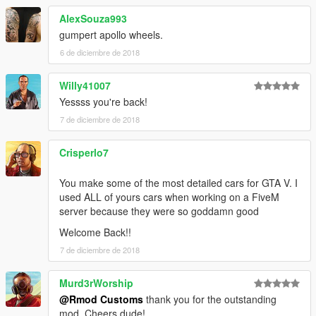
AlexSouza993
gumpert apollo wheels.
6 de diciembre de 2018
Willy41007
Yessss you're back!
7 de diciembre de 2018
Crisperlo7
You make some of the most detailed cars for GTA V. I
used ALL of yours cars when working on a FiveM
server because they were so goddamn good
Welcome Back!!
7 de diciembre de 2018
Murd3rWorship
@Rmod Customs
thank you for the outstanding
mod. Cheers dude!