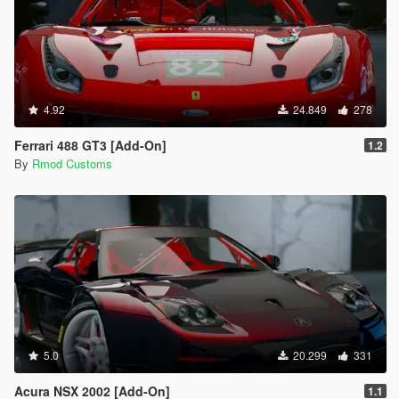
4.92
24.849
278
Ferrari 488 GT3 [Add-On]
1.2
By
Rmod Customs
5.0
20.299
331
Acura NSX 2002 [Add-On]
1.1