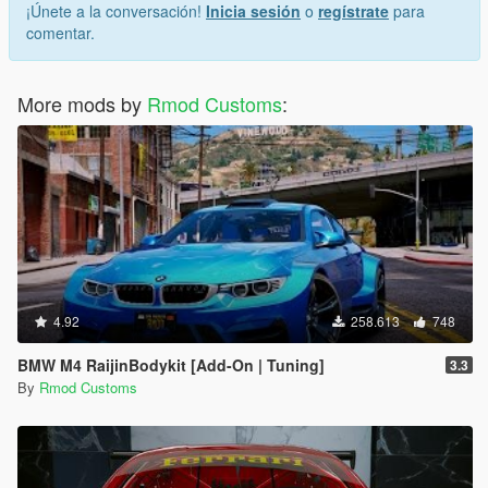
¡Únete a la conversación!
Inicia sesión
o
regístrate
para
comentar.
More mods by
Rmod Customs
:
4.92
258.613
748
BMW M4 RaijinBodykit [Add-On | Tuning]
3.3
By
Rmod Customs