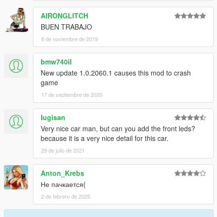
AIRONGLITCH
BUEN TRABAJO
8 de noviembre de 2019
bmw740il
New update 1.0.2060.1 causes this mod to crash
game
17 de septiembre de 2020
Iugisan
Very nice car man, but can you add the front leds?
because it is a very nice detail for this car.
29 de julio de 2021
Anton_Krebs
Не пачкается(
2 de febrero de 2025