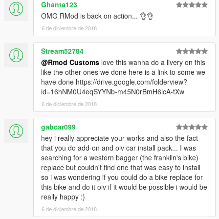
Ghanta123
OMG RMod is back on action... 👌👌
6 de diciembre de 2018
Stream52784
@Rmod Customs
love this wanna do a livery on this
like the other ones we done here is a link to some we
have done https://drive.google.com/folderview?
id=16hNM0U4eqSYYNb-m45N0rBmH6lcA-tXw
6 de diciembre de 2018
gabcar099
hey i really appreciate your works and also the fact
that you do add-on and oiv car install pack... I was
searching for a western bagger (the franklin's bike)
replace but couldn't find one that was easy to install
so i was wondering if you could do a bike replace for
this bike and do it oiv if it would be possible i would be
really happy :)
6 de diciembre de 2018