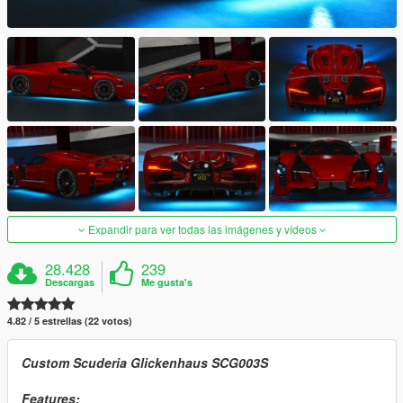
Expandir para ver todas las imágenes y vídeos
28.428
239
Descargas
Me gusta's
4.82 / 5 estrellas (22 votos)
Custom Scuderia Glickenhaus SCG003S
Features: