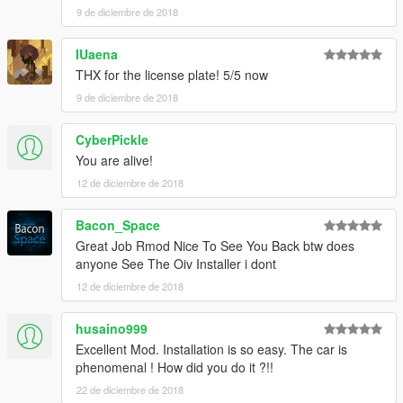
9 de diciembre de 2018
IUaena
THX for the license plate! 5/5 now
9 de diciembre de 2018
CyberPickle
You are alive!
12 de diciembre de 2018
Bacon_Space
Great Job Rmod Nice To See You Back btw does
anyone See The Oiv Installer i dont
12 de diciembre de 2018
husaino999
Excellent Mod. Installation is so easy. The car is
phenomenal ! How did you do it ?!!
22 de diciembre de 2018