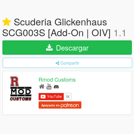
Scuderia Glickenhaus
SCG003S [Add-On | OIV]
1.1
Descargar
Compartir
Rmod Customs
Apoyame en