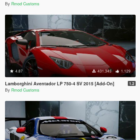
By
Rmod Customs
4.87
431.343
1.129
Lamborghini Aventador LP 750-4 SV 2015 [Add-On]
1.2
By
Rmod Customs