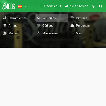
Show Adult
Iniciar sesión
Herramientas
Vehículos
Pinturas
Armas
Códigos
Personaje
Mapas
Misceláneo
Más