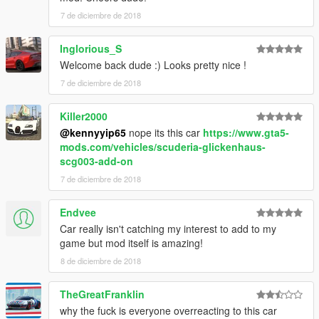
7 de diciembre de 2018
Inglorious_S
Welcome back dude :) Looks pretty nice !
7 de diciembre de 2018
Killer2000
@kennyyip65
nope its this car
https://www.gta5-
mods.com/vehicles/scuderia-glickenhaus-
scg003-add-on
7 de diciembre de 2018
Endvee
Car really isn't catching my interest to add to my
game but mod itself is amazing!
8 de diciembre de 2018
TheGreatFranklin
why the fuck is everyone overreacting to this car