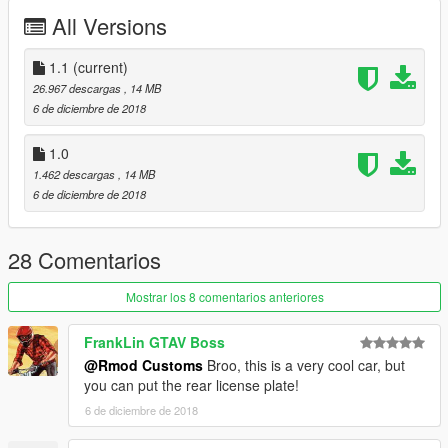
Added US Licence Plate
All Versions
1.1
(current)
26.967 descargas
, 14 MB
6 de diciembre de 2018
1.0
1.462 descargas
, 14 MB
6 de diciembre de 2018
28 Comentarios
Mostrar los 8 comentarios anteriores
FrankLin GTAV Boss
@Rmod Customs
Broo, this is a very cool car, but
you can put the rear license plate!
6 de diciembre de 2018